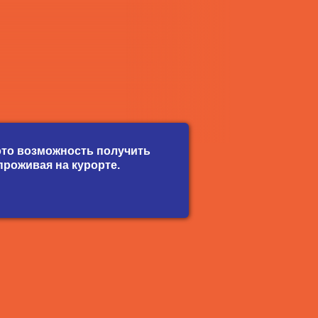
это возможность получить
проживая на курорте.
Jelena Kutějová
spavary@seznam.cz
+420 603 218 053
skype:elenakutejova
I.P.Pavlova 25, 360 01