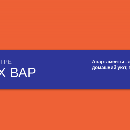
ТРЕ
Апартаменты - 
Х ВАР
домашний уют, 
х
Print
Email