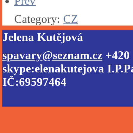
Prev
Category:
CZ
Jelena Kutějová
spavary@seznam.cz
+420 
skype:elenakutejova I.P.P
IČ:69597464