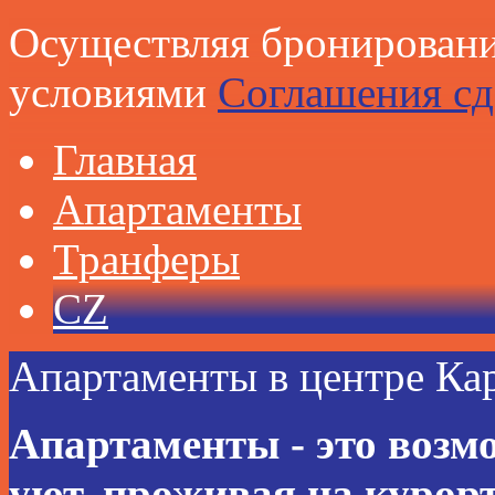
Осуществляя бронирование
условиями
Соглашения сд
Главная
Апартаменты
Транферы
CZ
Апартаменты в центре
Ка
Апартаменты - это воз
уют, проживая на курорт