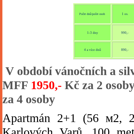
1 os.
Počet dnů/počet osob
1-3 dny
990,-
4 a více dnů
890,-
V období vánočních a sil
MFF
1950,-
Kč za 2 osob
za 4 osoby
Apartmán 2+1 (56 м2, 2.
Karlových Varů, 100 me